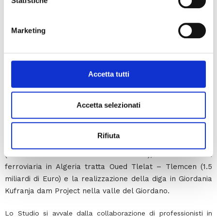
Statistiche
Marketing
Accetta tutti
Lo Studio è nato nel 2018, per iniziativa dell’ing. Luca De
Accetta selezionati
Angelis, dopo 20 anni trascorsi in società del settore delle
costruzioni dove ha seguito e collaborato in importanti
cantieri in Italia e all’estero per la realizzazione di opere
Rifiuta
come l’Alta Velocità ferroviaria del Terzo Valico dei Giovi
(commessa da 7.5 miliardi di Euro), l’Alta Velocità
ferroviaria in Algeria tratta Oued Tlelat – Tlemcen (1.5
miliardi di Euro) e la realizzazione della diga in Giordania
Kufranja dam Project nella valle del Giordano.
Lo Studio si avvale dalla collaborazione di professionisti in