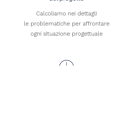
Calcoliamo nei dettagli
le problematiche per affrontare
ogni situazione progettuale
Rispetto delle scadenze
Cerchiamo di essere
sempre in linea con
i tempi di realizzazione