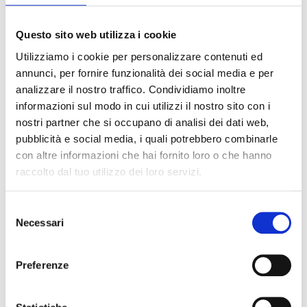
Questo sito web utilizza i cookie
SETTORE ESTRATTIVO CAVE E
Utilizziamo i cookie per personalizzare contenuti ed
PIANIFICAZIONI TERRITORIALI
annunci, per fornire funzionalità dei social media e per
analizzare il nostro traffico. Condividiamo inoltre
informazioni sul modo in cui utilizzi il nostro sito con i
nostri partner che si occupano di analisi dei dati web,
pubblicità e social media, i quali potrebbero combinarle
con altre informazioni che hai fornito loro o che hanno
raccolto dal tuo utilizzo dei loro servizi.
Selezione
Necessari
del
consenso
Preferenze
FONTI E ENERGIE RINNOVABILI